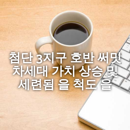
첨단 3지구 호반 써밋
차세대 가치 상승 및
세련됨 을 척도 을